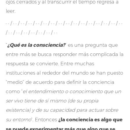
ojos cerrados y al transcurrir el tiempo regresa a
leer.
· · / · · / · · / · · / · · / · · / · · / · · / · · / · · / · · / · · / · · / · · / · · / · ·
/ · · / · · / · · / · · / · · / · · / · ·
¿Qué es la consciencia?
“
” es una pregunta que
entre más se busca responder más complicada la
respuesta se convierte. Entre muchas
instituciones al rededor del mundo se han puesto
“medio” de acuerdo para definir la conciencia
como “
el entendimiento o conocimiento que un
ser vivo tiene de sí mismo (de su propia
existencia) y de su capacidad para actuar sobre
¿la conciencia es algo que
su entorno
“. Entonces
se puede experimentar más que algo que se