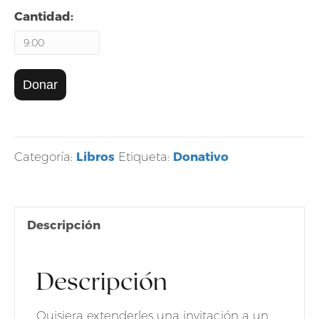
Cantidad:
Donar
Donar
para
el
libro
Libros
Donativo
Categoría:
Etiqueta:
"Portal
al
Infinito"
Descripción
cantidad
Descripción
Quisiera extenderles una invitación a un